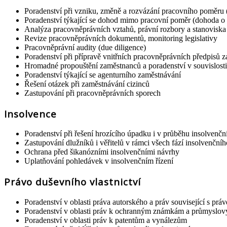
Poradenství při vzniku, změně a rozvázání pracovního poměru
Poradenství týkající se dohod mimo pracovní poměr (dohoda o 
Analýza pracovněprávních vztahů, právní rozbory a stanoviska
Revize pracovněprávních dokumentů, monitoring legislativy
Pracovněprávní audity (due diligence)
Poradenství při přípravě vnitřních pracovněprávních předpisů
Hromadné propouštění zaměstnanců a poradenství v souvislosti
Poradenství týkající se agenturního zaměstnávání
Řešení otázek při zaměstnávání cizinců
Zastupování při pracovněprávních sporech
Insolvence
Poradenství při řešení hrozícího úpadku i v průběhu insolvenční
Zastupování dlužníků i věřitelů v rámci všech fází insolvenčníh
Ochrana před šikanózními insolvenčními návrhy
Uplatňování pohledávek v insolvenčním řízení
Právo duševního vlastnictví
Poradenství v oblasti práva autorského a práv související s pr
Poradenství v oblasti práv k ochranným známkám a průmyslový
Poradenství v oblasti práv k patentům a vynálezům