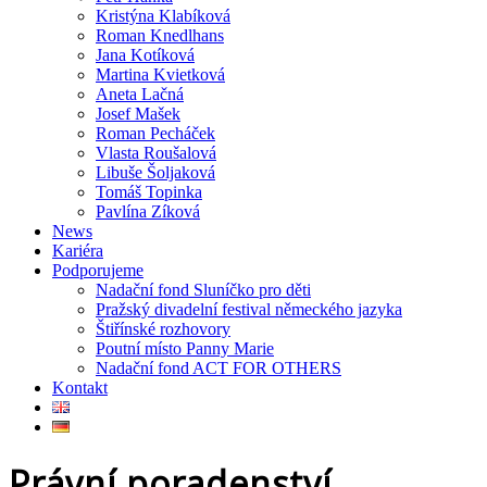
Kristýna Klabíková
Roman Knedlhans
Jana Kotíková
Martina Kvietková
Aneta Lačná
Josef Mašek
Roman Pecháček
Vlasta Roušalová
Libuše Šoljaková
Tomáš Topinka
Pavlína Zíková
News
Kariéra
Podporujeme
Nadační fond Sluníčko pro děti
Pražský divadelní festival německého jazyka
Štiřínské rozhovory
Poutní místo Panny Marie
Nadační fond ACT FOR OTHERS
Kontakt
Právní poradenství