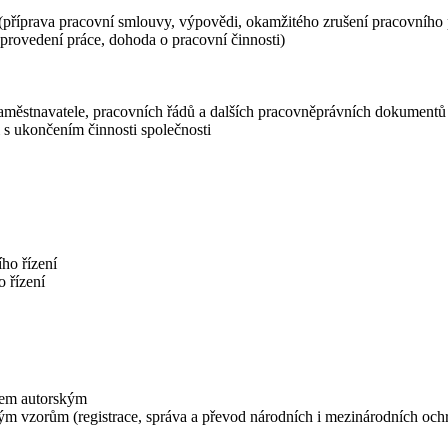
 (příprava pracovní smlouvy, výpovědi, okamžitého zrušení pracovníh
provedení práce, dohoda o pracovní činnosti)
 zaměstnavatele, pracovních řádů a dalších pracovněprávních dokumentů
 s ukončením činnosti společnosti
ho řízení
o řízení
ávem autorským
m vzorům (registrace, správa a převod národních i mezinárodních oc