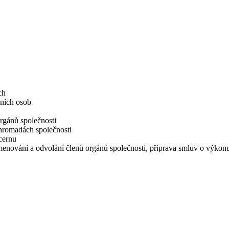
ch
ních osob
rgánů společnosti
 hromadách společnosti
cernu
 jmenování a odvolání členů orgánů společnosti, příprava smluv o výkon