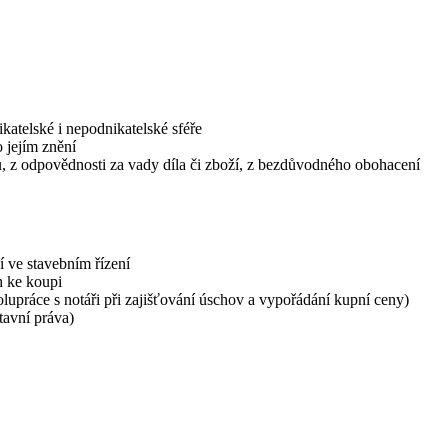
atelské i nepodnikatelské sféře
 jejím znění
 z odpovědnosti za vady díla či zboží, z bezdůvodného obohacení
í ve stavebním řízení
h ke koupi
olupráce s notáři při zajišťování úschov a vypořádání kupní ceny)
tavní práva)