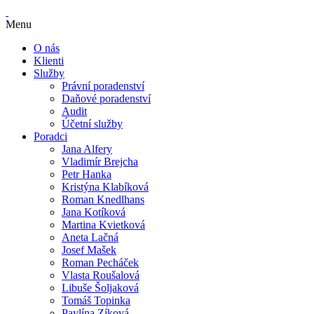
Menu
O nás
Klienti
Služby
Právní poradenství
Daňové poradenství
Audit
Účetní služby
Poradci
Jana Alfery
Vladimír Brejcha
Petr Hanka
Kristýna Klabíková
Roman Knedlhans
Jana Kotíková
Martina Kvietková
Aneta Lačná
Josef Mašek
Roman Pecháček
Vlasta Roušalová
Libuše Šoljaková
Tomáš Topinka
Pavlína Zíková