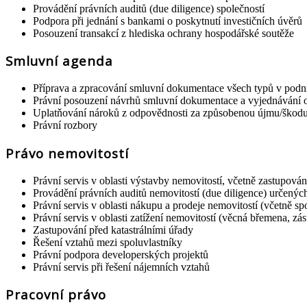
Provádění právních auditů (due diligence) společností
Podpora při jednání s bankami o poskytnutí investičních úvěrů
Posouzení transakcí z hlediska ochrany hospodářské soutěže
Smluvní agenda
Příprava a zpracování smluvní dokumentace všech typů v podnik
Právní posouzení návrhů smluvní dokumentace a vyjednávání o
Uplatňování nároků z odpovědnosti za způsobenou újmu/škodu,
Právní rozbory
Právo nemovitostí
Právní servis v oblasti výstavby nemovitostí, včetně zastupován
Provádění právních auditů nemovitostí (due diligence) určenýc
Právní servis v oblasti nákupu a prodeje nemovitostí (včetně sp
Právní servis v oblasti zatížení nemovitostí (věcná břemena, zás
Zastupování před katastrálními úřady
Řešení vztahů mezi spoluvlastníky
Právní podpora developerských projektů
Právní servis při řešení nájemních vztahů
Pracovní právo