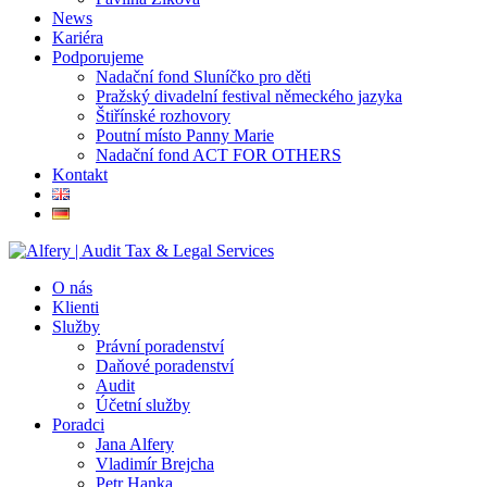
News
Kariéra
Podporujeme
Nadační fond Sluníčko pro děti
Pražský divadelní festival německého jazyka
Štiřínské rozhovory
Poutní místo Panny Marie
Nadační fond ACT FOR OTHERS
Kontakt
O nás
Klienti
Služby
Právní poradenství
Daňové poradenství
Audit
Účetní služby
Poradci
Jana Alfery
Vladimír Brejcha
Petr Hanka