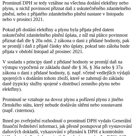
Prominutí DPH se tedy vztáhne na všechna dodání elektřiny nebo
plynu, u nichž povinnost přiznat daň z uskutečněného zdanitelného
plnění, nebo z přijatého zdanitelného plnění nastane v listopadu
nebo v prosinci 2021.
Pokud při dodání elektřiny a plynu byla přijata před datem
uskutečnění zdanitelného plnění úplata, z níž má plátce povinnost
přiznat daň dle § 20a odst. 2 zákona o dani z přidané hodnoty, pak
se promíjí i daň z přijaté částky této úplaty, pokud tato záloha bude
přijata v období listopad až prosinec 2021.
V souladu s principy daně z přidané hodnoty se promíjí daň na
výstupu vypočtená ze základu daně dle § 36, § 36a nebo § 37a
zákona o dani z přidané hodnoty, tj. např. včetně vedlejších výdajů
spojených s dodáním tohoto zboží, které se zahrnují do základu
daně (typicky služby spojené s distribucí zemního plynu nebo
elektřiny).
Prominutí se vztahuje na dovoz plynu a pořízení plynu z jiného
členského státu, který nebude dodáván sítěmi nebo soustavami
(např. cisternou).
Ihned po zveřejnění rozhodnutí o prominutí DPH vydalo Generální
finanční ředitelství informaci, jak přesně postupovat při vystavování
daňových dokladů, vykazování v přiznání k DPH a kontrolním