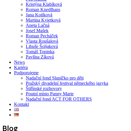
Kristýna Klabíková
Roman Knedlhans
Jana Kotíková
Martina Kvietková
Aneta Lačná
Josef Mašek
Roman Pecháček
Vlasta Roušalová
Libuše Šoljaková
Tomáš Topinka
Pavlína Zíková
News
Kariéra
Podporujeme
Nadační fond Sluníčko pro děti
Pražský divadelní festival německého jazyka
Štiřínské rozhovory
Poutní místo Panny Marie
Nadační fond ACT FOR OTHERS
Kontakt
Blog