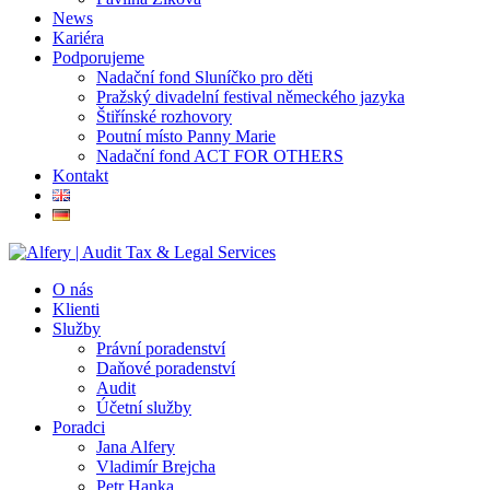
News
Kariéra
Podporujeme
Nadační fond Sluníčko pro děti
Pražský divadelní festival německého jazyka
Štiřínské rozhovory
Poutní místo Panny Marie
Nadační fond ACT FOR OTHERS
Kontakt
O nás
Klienti
Služby
Právní poradenství
Daňové poradenství
Audit
Účetní služby
Poradci
Jana Alfery
Vladimír Brejcha
Petr Hanka