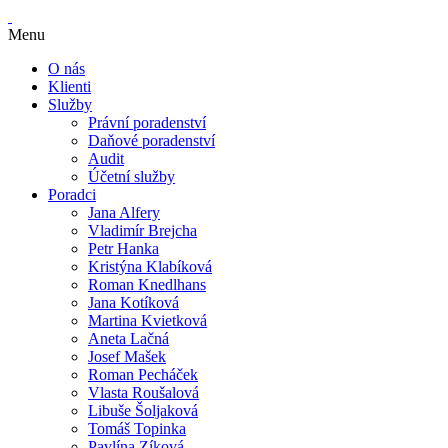
Menu
O nás
Klienti
Služby
Právní poradenství
Daňové poradenství
Audit
Účetní služby
Poradci
Jana Alfery
Vladimír Brejcha
Petr Hanka
Kristýna Klabíková
Roman Knedlhans
Jana Kotíková
Martina Kvietková
Aneta Lačná
Josef Mašek
Roman Pecháček
Vlasta Roušalová
Libuše Šoljaková
Tomáš Topinka
Pavlína Zíková