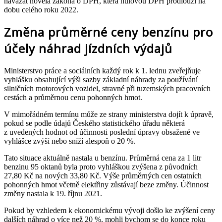
navázat novela zákona o DPH, která nulovou DPH prodlouží na
dobu celého roku 2022.
Změna průměrné ceny benzínu pro
účely náhrad jízdních výdajů
Ministerstvo práce a sociálních každý rok k 1. lednu zveřejňuje
vyhlášku obsahující výši sazby základní náhrady za používání
silničních motorových vozidel, stravné při tuzemských pracovních
cestách a průměrnou cenu pohonných hmot.
V mimořádném termínu může ze strany ministerstva dojít k úpravě,
pokud se podle údajů Českého statistického úřadu některá
z uvedených hodnot od účinnosti poslední úpravy obsažené ve
vyhlášce zvýší nebo sníží alespoň o 20 %.
Tato situace aktuálně nastala u benzínu. Průměrná cena za 1 litr
benzinu 95 oktanů byla proto vyhláškou zvýšena z původních
27,80 Kč na nových 33,80 Kč. Výše průměrných cen ostatních
pohonných hmot včetně elektřiny zůstávají beze změny. Účinnost
změny nastala k 19. říjnu 2021.
Pokud by vzhledem k ekonomickému vývoji došlo ke zvýšení ceny
dalších náhrad o více než 20 %, mohli bychom se do konce roku