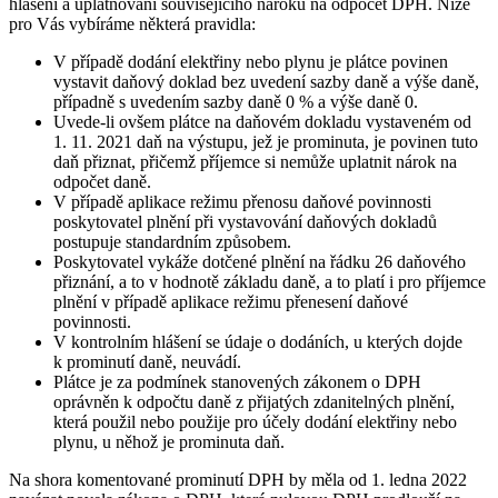
hlášení a uplatňování souvisejícího nároku na odpočet DPH. Níže
pro Vás vybíráme některá pravidla:
V případě dodání elektřiny nebo plynu je plátce povinen
vystavit daňový doklad bez uvedení sazby daně a výše daně,
případně s uvedením sazby daně 0 % a výše daně 0.
Uvede-li ovšem plátce na daňovém dokladu vystaveném od
1. 11. 2021 daň na výstupu, jež je prominuta, je povinen tuto
daň přiznat, přičemž příjemce si nemůže uplatnit nárok na
odpočet daně.
V případě aplikace režimu přenosu daňové povinnosti
poskytovatel plnění při vystavování daňových dokladů
postupuje standardním způsobem.
Poskytovatel vykáže dotčené plnění na řádku 26 daňového
přiznání, a to v hodnotě základu daně, a to platí i pro příjemce
plnění v případě aplikace režimu přenesení daňové
povinnosti.
V kontrolním hlášení se údaje o dodáních, u kterých dojde
k prominutí daně, neuvádí.
Plátce je za podmínek stanovených zákonem o DPH
oprávněn k odpočtu daně z přijatých zdanitelných plnění,
která použil nebo použije pro účely dodání elektřiny nebo
plynu, u něhož je prominuta daň.
Na shora komentované prominutí DPH by měla od 1. ledna 2022