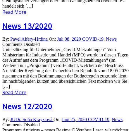
Geltungsdauer verlängert oder ihren Geltungsbereich erweitert. Es
handelt sich […]
Read More
News 13/2020
By:
Pavel Alfery-Hrdina
On:
Juli 08, 2020
COVID-19
,
News
Comments Disabled
Unterstützung für Unternehmer „Covid-Mietzahlungen“ Vom
Ministerium für Industrie und Handel (MPO) wurde in diesen Tagen
der Aufruf aus dem Programm „COVID-Mietzahlungen“ (im
Weiteren nur „Programm“) veröffentlicht, welchem der Beschluss
Nr. 550 der Regierung der Tschechischen Republik vom 18.05.2020
zusammen mit den Bestimmungen der Budgetregeln zugrunde liegt.
Im nachfolgenden kurzen und übersichtlichen Text möchten wir Sie
[…]
Read More
News 12/2020
By:
JUDr. Soňa Krayzlová
On:
Juni 25, 2020
COVID-19
,
News
Comments Disabled
Programm Antivirus – neues Regime C Verehrte Leser, wir möchten