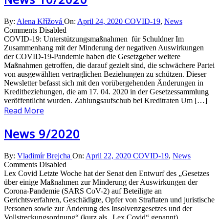
By:
Alena Křížová
On:
April 24, 2020
COVID-19
,
News
Comments Disabled
COVID-19: Unterstützungsmaßnahmen für Schuldner Im
Zusammenhang mit der Minderung der negativen Auswirkungen
der COVID-19-Pandemie haben die Gesetzgeber weitere
Maßnahmen getroffen, die darauf gezielt sind, die schwächere Partei
von ausgewählten vertraglichen Beziehungen zu schützen. Dieser
Newsletter befasst sich mit den vorübergehenden Änderungen in
Kreditbeziehungen, die am 17. 04. 2020 in der Gesetzessammlung
veröffentlicht wurden. Zahlungsaufschub bei Kreditraten Um […]
Read More
News 9/2020
By:
Vladimír Brejcha
On:
April 22, 2020
COVID-19
,
News
Comments Disabled
Lex Covid Letzte Woche hat der Senat den Entwurf des „Gesetzes
über einige Maßnahmen zur Minderung der Auswirkungen der
Corona-Pandemie (SARS CoV-2) auf Beteiligte an
Gerichtsverfahren, Geschädigte, Opfer von Straftaten und juristische
Personen sowie zur Änderung des Insolvenzgesetzes und der
Vollstreckungsordnung“ (kurz als „Lex Covid“ genannt)