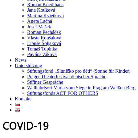
Roman Knedlhans
Jana Kotíková
Martina Kvietková
Aneta Lačná
Josef Mašek
Roman Pecháček
Vlasta Roušalová
Libuše Šoljaková
Tomáš Topinka
Pavlína Zíková
News
Unterstützung
Stiftungsfond „Sluníčko pro děti“ (Sonne für Kinder)
Prager Theaterfestival deutscher Sprache
Štiříner Gespräche
Wallfahrtsort Maria vom Siege in Prag am Weißen Berg
Stiftungsfonds ACT FOR OTHERS
Kontakt
COVID-19