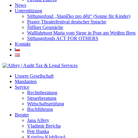
News
Unterstützung
Stiftungsfond „Sluníčko pro děti“ (Sonne für Kinder)
Prager Theaterfestival deutscher Sprache
Štiříner Gespräche
Wallfahrtsort Maria vom Siege in Prag am Weißen Berg
Stiftungsfonds ACT FOR OTHERS
Kontakt
Unsere Gesellschaft
Mandanten
Service
Rechtsberatung
Steuerberatung
Wirtschaftsprüfung
Buchführung
Berater
Jana Alfery
Vladimír Brejcha
Petr Hanka
Kristýna Klabíková