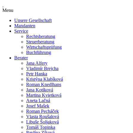
Menu
Unsere Gesellschaft
Mandanten
Service
Rechtsberatung
Steuerberatung
Wirtschaftsprüfung
Buchführung
Berater
Jana Alfery
Vladimír Brejcha
Petr Hanka
Kristýna Klabíková
Roman Knedlhans
Jana Kotíková
Martina Kvietková
Aneta Lačná
Josef Mašek
Roman Pecháček
Vlasta Roušalová
Libuše Šoljaková
Tomáš Topinka
Pavlína Zíková