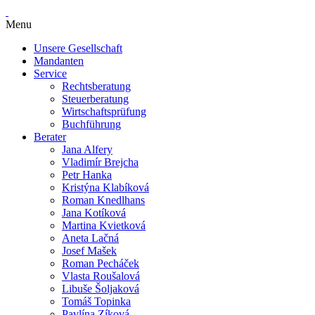
Menu
Unsere Gesellschaft
Mandanten
Service
Rechtsberatung
Steuerberatung
Wirtschaftsprüfung
Buchführung
Berater
Jana Alfery
Vladimír Brejcha
Petr Hanka
Kristýna Klabíková
Roman Knedlhans
Jana Kotíková
Martina Kvietková
Aneta Lačná
Josef Mašek
Roman Pecháček
Vlasta Roušalová
Libuše Šoljaková
Tomáš Topinka
Pavlína Zíková