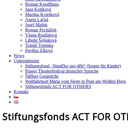
Roman Knedlhans
Jana Kotíková
Martina Kvietková
Aneta Lačná
Josef Mašek
Roman Pecháček
Vlasta Roušalová
Libuše Šoljaková
Tomáš Topinka
Pavlína Zíková
News
Unterstützung
Stiftungsfond „Sluníčko pro děti“ (Sonne für Kinder)
Prager Theaterfestival deutscher Sprache
Štiříner Gespräche
Wallfahrtsort Maria vom Siege in Prag am Weißen Berg
Stiftungsfonds ACT FOR OTHERS
Kontakt
Stiftungsfonds ACT FOR O