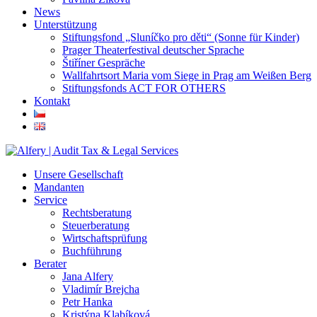
News
Unterstützung
Stiftungsfond „Sluníčko pro děti“ (Sonne für Kinder)
Prager Theaterfestival deutscher Sprache
Štiříner Gespräche
Wallfahrtsort Maria vom Siege in Prag am Weißen Berg
Stiftungsfonds ACT FOR OTHERS
Kontakt
Unsere Gesellschaft
Mandanten
Service
Rechtsberatung
Steuerberatung
Wirtschaftsprüfung
Buchführung
Berater
Jana Alfery
Vladimír Brejcha
Petr Hanka
Kristýna Klabíková