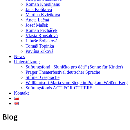
Roman Knedlhans
Jana Kotíková
Martina Kvietková
Aneta Lačná
Josef Mašek
Roman Pecháček
Vlasta Roušalová
Libuše Šoljaková
Tomáš Topinka
Pavlína Zíková
News
Unterstützung
Stiftungsfond „Sluníčko pro děti“ (Sonne für Kinder)
Prager Theaterfestival deutscher Sprache
Štiříner Gespräche
Wallfahrtsort Maria vom Siege in Prag am Weißen Berg
Stiftungsfonds ACT FOR OTHERS
Kontakt
Blog