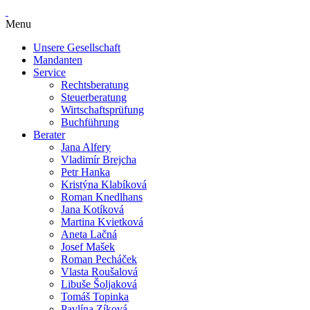
Menu
Unsere Gesellschaft
Mandanten
Service
Rechtsberatung
Steuerberatung
Wirtschaftsprüfung
Buchführung
Berater
Jana Alfery
Vladimír Brejcha
Petr Hanka
Kristýna Klabíková
Roman Knedlhans
Jana Kotíková
Martina Kvietková
Aneta Lačná
Josef Mašek
Roman Pecháček
Vlasta Roušalová
Libuše Šoljaková
Tomáš Topinka
Pavlína Zíková