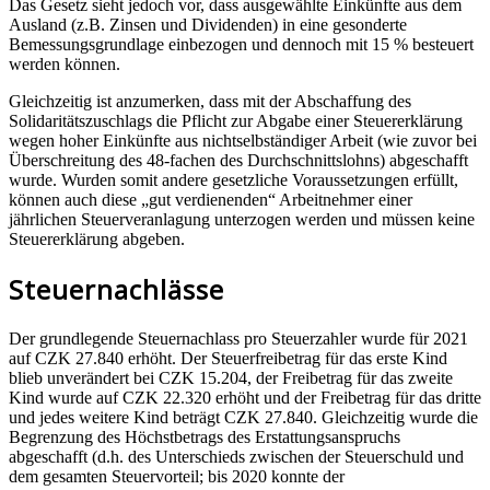
Das Gesetz sieht jedoch vor, dass ausgewählte Einkünfte aus dem
Ausland (z.B. Zinsen und Dividenden) in eine gesonderte
Bemessungsgrundlage einbezogen und dennoch mit 15 % besteuert
werden können.
Gleichzeitig ist anzumerken, dass mit der Abschaffung des
Solidaritätszuschlags die Pflicht zur Abgabe einer Steuererklärung
wegen hoher Einkünfte aus nichtselbständiger Arbeit (wie zuvor bei
Überschreitung des 48-fachen des Durchschnittslohns) abgeschafft
wurde. Wurden somit andere gesetzliche Voraussetzungen erfüllt,
können auch diese „gut verdienenden“ Arbeitnehmer einer
jährlichen Steuerveranlagung unterzogen werden und müssen keine
Steuererklärung abgeben.
Steuernachlässe
Der grundlegende Steuernachlass pro Steuerzahler wurde für 2021
auf CZK 27.840 erhöht. Der Steuerfreibetrag für das erste Kind
blieb unverändert bei CZK 15.204, der Freibetrag für das zweite
Kind wurde auf CZK 22.320 erhöht und der Freibetrag für das dritte
und jedes weitere Kind beträgt CZK 27.840. Gleichzeitig wurde die
Begrenzung des Höchstbetrags des Erstattungsanspruchs
abgeschafft (d.h. des Unterschieds zwischen der Steuerschuld und
dem gesamten Steuervorteil; bis 2020 konnte der