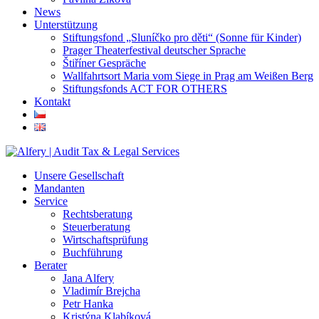
News
Unterstützung
Stiftungsfond „Sluníčko pro děti“ (Sonne für Kinder)
Prager Theaterfestival deutscher Sprache
Štiříner Gespräche
Wallfahrtsort Maria vom Siege in Prag am Weißen Berg
Stiftungsfonds ACT FOR OTHERS
Kontakt
Unsere Gesellschaft
Mandanten
Service
Rechtsberatung
Steuerberatung
Wirtschaftsprüfung
Buchführung
Berater
Jana Alfery
Vladimír Brejcha
Petr Hanka
Kristýna Klabíková