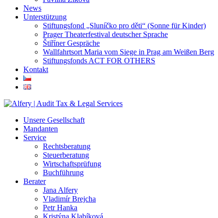
News
Unterstützung
Stiftungsfond „Sluníčko pro děti“ (Sonne für Kinder)
Prager Theaterfestival deutscher Sprache
Štiříner Gespräche
Wallfahrtsort Maria vom Siege in Prag am Weißen Berg
Stiftungsfonds ACT FOR OTHERS
Kontakt
Unsere Gesellschaft
Mandanten
Service
Rechtsberatung
Steuerberatung
Wirtschaftsprüfung
Buchführung
Berater
Jana Alfery
Vladimír Brejcha
Petr Hanka
Kristýna Klabíková