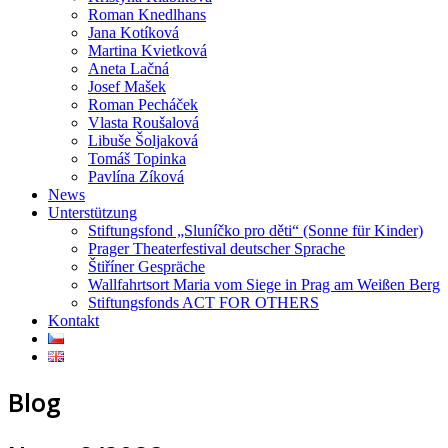
Roman Knedlhans
Jana Kotíková
Martina Kvietková
Aneta Lačná
Josef Mašek
Roman Pecháček
Vlasta Roušalová
Libuše Šoljaková
Tomáš Topinka
Pavlína Zíková
News
Unterstützung
Stiftungsfond „Sluníčko pro děti“ (Sonne für Kinder)
Prager Theaterfestival deutscher Sprache
Štiříner Gespräche
Wallfahrtsort Maria vom Siege in Prag am Weißen Berg
Stiftungsfonds ACT FOR OTHERS
Kontakt
Blog