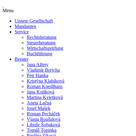
Menu
Unsere Gesellschaft
Mandanten
Service
Rechtsberatung
Steuerberatung
Wirtschaftsprüfung
Buchführung
Berater
Jana Alfery
Vladimír Brejcha
Petr Hanka
Kristýna Klabíková
Roman Knedlhans
Jana Kotíková
Martina Kvietková
Aneta Lačná
Josef Mašek
Roman Pecháček
Vlasta Roušalová
Libuše Šoljaková
Tomáš Topinka
Pavlína Zíková