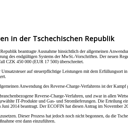
en in der Tschechischen Republik
epublik beantragte Ausnahme hinsichtlich der allgemeinen Anwendung
ührung des endgültigen Systems der MwSt.-Vorschriften. Der neuen Rege
elfall CZK 450 000 (EUR 17 500) überschreitet.
 Umsatzsteuer auf steuerpflichtige Leistungen mit dem Erfüllungsort 
ert.
allgemeinen Anwendung des Reverse-Charge-Verfahrens ist der Kampf 
 branchenbezogene Reverse-Charge-Verfahren, und zwar in allen Wirtsc
ewählte IT-Produkte und Gas- und Stromlieferungen. Die Erteilung ei
im Juni 2014 beantragt. Der ECOFIN hat diesen Antrag im November 2
usetzen. Dieser Prozess hat jedoch noch nicht begonnen, da die Tsch
ßnahme erst dann einzuführen.