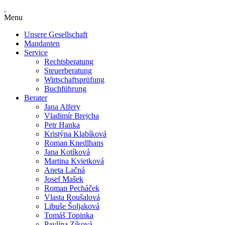
Menu
Unsere Gesellschaft
Mandanten
Service
Rechtsberatung
Steuerberatung
Wirtschaftsprüfung
Buchführung
Berater
Jana Alfery
Vladimír Brejcha
Petr Hanka
Kristýna Klabíková
Roman Knedlhans
Jana Kotíková
Martina Kvietková
Aneta Lačná
Josef Mašek
Roman Pecháček
Vlasta Roušalová
Libuše Šoljaková
Tomáš Topinka
Pavlína Zíková