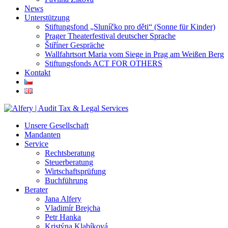
News
Unterstützung
Stiftungsfond „Sluníčko pro děti“ (Sonne für Kinder)
Prager Theaterfestival deutscher Sprache
Štiříner Gespräche
Wallfahrtsort Maria vom Siege in Prag am Weißen Berg
Stiftungsfonds ACT FOR OTHERS
Kontakt
Unsere Gesellschaft
Mandanten
Service
Rechtsberatung
Steuerberatung
Wirtschaftsprüfung
Buchführung
Berater
Jana Alfery
Vladimír Brejcha
Petr Hanka
Kristýna Klabíková