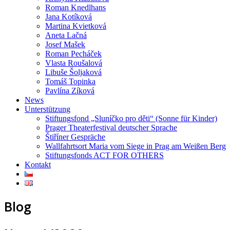
Roman Knedlhans
Jana Kotíková
Martina Kvietková
Aneta Lačná
Josef Mašek
Roman Pecháček
Vlasta Roušalová
Libuše Šoljaková
Tomáš Topinka
Pavlína Zíková
News
Unterstützung
Stiftungsfond „Sluníčko pro děti“ (Sonne für Kinder)
Prager Theaterfestival deutscher Sprache
Štiříner Gespräche
Wallfahrtsort Maria vom Siege in Prag am Weißen Berg
Stiftungsfonds ACT FOR OTHERS
Kontakt
Blog