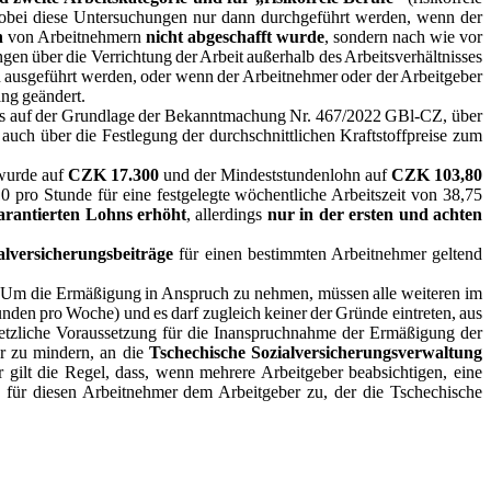
, wobei diese Untersuchungen nur dann durchgeführt werden, wenn der
n
von Arbeitnehmern
nicht abgeschafft wurde
, sondern nach wie vor
gen über die Verrichtung der Arbeit außerhalb des Arbeitsverhältnisses
n ausgeführt werden, oder wenn der Arbeitnehmer oder der Arbeitgeber
ng geändert.
ies auf der Grundlage der Bekanntmachung Nr. 467/2022 GBl-CZ, über
uch über die Festlegung der durchschnittlichen Kraftstoffpreise zum
 wurde auf
CZK 17.300
und der Mindeststundenlohn auf
CZK 103,80
 pro Stunde für eine festgelegte wöchentliche Arbeitszeit von 38,75
arantierten Lohns erhöht
, allerdings
nur in der ersten und achten
lversicherungsbeiträge
für einen bestimmten Arbeitnehmer geltend
 Um die Ermäßigung in Anspruch zu nehmen, müssen alle weiteren im
unden pro Woche) und es darf zugleich keiner der Gründe eintreten, aus
etzliche Voraussetzung für die Inanspruchnahme der Ermäßigung der
er zu mindern, an die
Tschechische Sozialversicherungsverwaltung
gilt die Regel, dass, wenn mehrere Arbeitgeber beabsichtigen, eine
 für diesen Arbeitnehmer dem Arbeitgeber zu, der die Tschechische