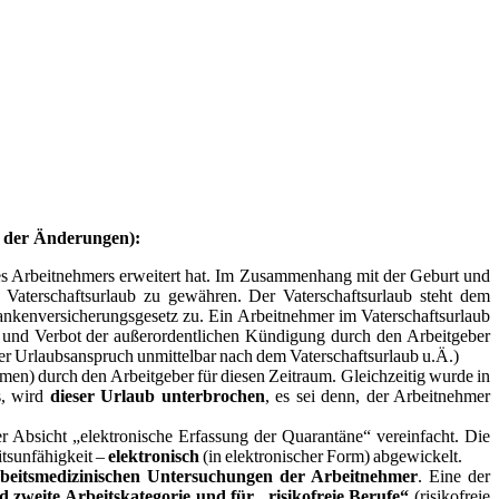
s der Änderungen):
des Arbeitnehmers erweitert hat. Im Zusammenhang mit der Geburt und
aterschaftsurlaub zu gewähren. Der Vaterschaftsurlaub steht dem
nkenversicherungsgesetz zu. Ein Arbeitnehmer im Vaterschaftsurlaub
 und Verbot der außerordentlichen Kündigung durch den Arbeitgeber
der Urlaubsanspruch unmittelbar nach dem Vaterschaftsurlaub u.Ä.)
en) durch den Arbeitgeber für diesen Zeitraum. Gleichzeitig wurde in
s, wird
dieser Urlaub unterbrochen
, es sei denn, der Arbeitnehmer
bsicht „elektronische Erfassung der Quarantäne“ vereinfacht. Die
tsunfähigkeit –
elektronisch
(in elektronischer Form) abgewickelt.
beitsmedizinischen Untersuchungen der Arbeitnehmer
. Eine der
nd zweite Arbeitskategorie und für „risikofreie Berufe“
(risikofreie