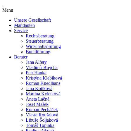
Menu
Unsere Gesellschaft
Mandanten
Service
Rechtsberatung
Steuerberatung
Wirtschaftsprüfung
Buchführung
Berater
Jana Alfery
Vladimír Brejcha
Petr Hanka
Kristýna Klabíková
Roman Knedlhans
Jana Kotíková
Martina Kvietková
Aneta Lačná
Josef Mašek
Roman Pecháček
Vlasta Roušalová
Libuše Šoljaková
Tomáš Topinka
Pavlína Zíková