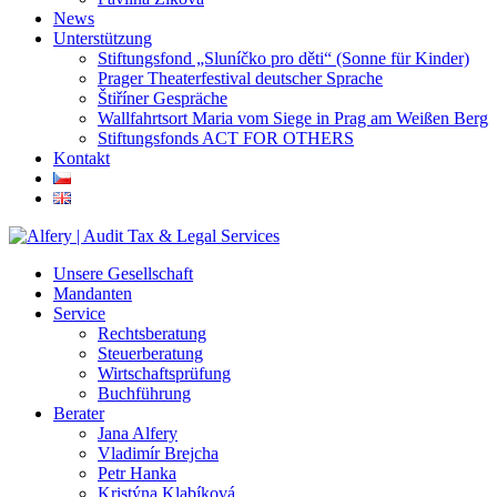
News
Unterstützung
Stiftungsfond „Sluníčko pro děti“ (Sonne für Kinder)
Prager Theaterfestival deutscher Sprache
Štiříner Gespräche
Wallfahrtsort Maria vom Siege in Prag am Weißen Berg
Stiftungsfonds ACT FOR OTHERS
Kontakt
Unsere Gesellschaft
Mandanten
Service
Rechtsberatung
Steuerberatung
Wirtschaftsprüfung
Buchführung
Berater
Jana Alfery
Vladimír Brejcha
Petr Hanka
Kristýna Klabíková