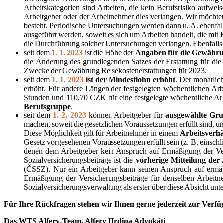
Arbeitskategorien sind Arbeiten, die kein Berufsrisiko aufwe
Arbeitgeber oder der Arbeitnehmer dies verlangen. Wir möchten
besteht. Periodische Untersuchungen werden dann u. A. ebenfalls
ausgeführt werden, soweit es sich um Arbeiten handelt, die mit
die Durchführung solcher Untersuchungen verlangen. Ebenfalls
seit dem
1. 1. 2023
ist die Höhe der
Angaben für die Gewähru
die Änderung des grundlegenden Satzes der Erstattung für die
Zwecke der Gewährung Reisekostenerstattungen für 2023.
seit dem
1. 1. 2023
ist der Mindestlohn erhöht
. Der monatlic
erhöht. Für andere Längen der festgelegten wöchentlichen Arb
Stunden und 110,70 CZK für eine festgelegte wöchentliche Ar
Berufsgruppe
.
seit dem
1. 2. 2023
können Arbeitgeber für
ausgewählte Gr
machen, soweit die gesetzlichen Voraussetzungen erfüllt sind, 
Diese Möglichkeit gilt für Arbeitnehmer in einem
Arbeitsverhä
Gesetz vorgesehenen Voraussetzungen erfüllt sein (z. B. einschl
denen dem Arbeitgeber kein Anspruch auf Ermäßigung der Ver
Sozialversicherungsbeiträge ist die
vorherige Mitteilung der
(ČSSZ). Nur ein Arbeitgeber kann seinen Anspruch auf ermäßi
Ermäßigung der Versicherungsbeiträge für denselben Arbeitne
Sozialversicherungsverwaltung als erster über diese Absicht unter
Für Ihre Rückfragen stehen wir Ihnen gerne jederzeit zur Verfü
Das WTS Alfery-Team, Alfery Hrdina Advokáti