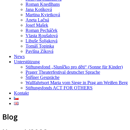
Roman Knedlhans
Jana Kotíková
Martina Kvietková
Aneta Lačná
Josef Mašek
Roman Pecháček
Vlasta Roušalová
Libuše Šoljaková
Tomáš Topinka
Pavlína Zíková
News
Unterstützung
Stiftungsfond „Sluníčko pro děti“ (Sonne für Kinder)
Prager Theaterfestival deutscher Sprache
Štiříner Gespräche
Wallfahrtsort Maria vom Siege in Prag am Weißen Berg
Stiftungsfonds ACT FOR OTHERS
Kontakt
Blog