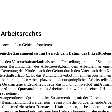
 Arbeitsrechts
tsrechtlichen Gebiet informieren.
nologische Zusammenfassung (je nach dem Datum des Inkrafttreten
 die den
Vaterschaftsurlaub
als neuen Freistellungsgrund auf Seiten 
euen Bestimmungen des Arbeitsgesetzbuch dem Arbeitnehmer einen V
 Betreuung des Kindes nach der Geburt durch den Vater nach dem Kra
erschaftsurlaub (z. B. das Kündigungsverbot mit einigen Ausnahmen
s ursprünglichen Arbeitsplatzes und der ursprünglichen Arbeitsstelle, 
e Quarantäne angeordnet wurde
, das Kündigungsverbot (mit Ausnahm
eordneten Quarantäne
eines Arbeitnehmers während seines Urlaub
h zu nehmen.
 angeordneten Quarantäne im Zusammenhang mit der Umsetzung der A
 (Benachrichtigung) werden nun – ebenso wie die vorübergehende Arbei
arbeitsmedizinischen Dienste
in Kraft getreten, insbesondere der
ar
 zu
periodischen
arbeitsmedizinischen Untersuchungen für
die erste u