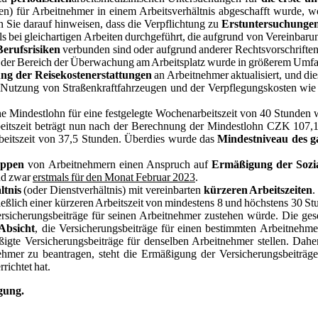
isen) für Arbeitnehmer in einem Arbeitsverhältnis abgeschafft wurde
 Sie darauf hinweisen, dass die Verpflichtung zu
Erstuntersuchunge
 bei gleichartigen Arbeiten durchgeführt, die aufgrund von Vereinbarun
Berufsrisiken
verbunden sind oder aufgrund anderer Rechtsvorschrifte
 der Bereich der Überwachung am Arbeitsplatz wurde in größerem Umfa
ng der Reisekostenerstattungen
an Arbeitnehmer aktualisiert, und d
 Nutzung von Straßenkraftfahrzeugen und der Verpflegungskosten wie a
he Mindestlohn für eine festgelegte Wochenarbeitszeit von 40 Stunden
eitszeit beträgt nun nach der Berechnung der Mindestlohn CZK 107,10
beitszeit von 37,5 Stunden. Überdies wurde das
Mindestniveau des g
uppen
von Arbeitnehmern einen Anspruch auf
Ermäßigung der Sozia
und zwar
erstmals für den Monat Februar 2023
.
ltnis
(oder Dienstverhältnis) mit vereinbarten
kürzeren Arbeitszeiten
.
ießlich einer kürzeren Arbeitszeit von mindestens 8 und höchstens 30 St
sicherungsbeiträge für seinen Arbeitnehmer zustehen würde. Die ges
 Absicht
, die Versicherungsbeiträge für einen bestimmten Arbeitnehm
gte Versicherungsbeiträge für denselben Arbeitnehmer stellen. Daher 
hmer zu beantragen, steht die Ermäßigung der Versicherungsbeiträge
richtet hat.
gung.